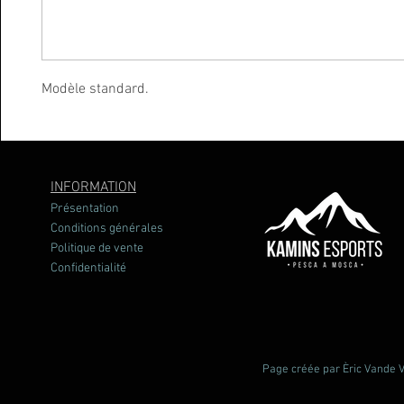
Modèle standard.
INFORMATION
Présentation
Conditions générales
Politique de vente
Confidentialité
Page créée par Èric Vande Vl