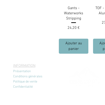
Gants -
TOF -
Waterworks
Alu
Stripping
Pr
2
Prix
24,20 €
Ajouter au
Ajo
panier
p
INFORMATION
Présentation
Conditions générales
Politique de vente
Confidentialité