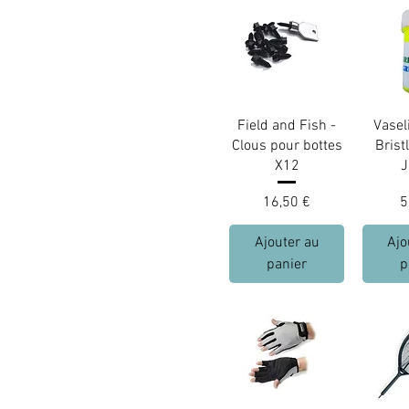
Field and Fish -
Vasel
Clous pour bottes
Brist
X12
J
Prix
P
16,50 €
5
Ajouter au
Ajo
panier
p