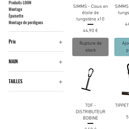
Produits LOON
SIMMS - Clous en
SIMMS 
Montage
étoile de
tung
Èpuisette
tungstène x10
Montage de perdigons
Pr
4
Prix
44,90 €
Prix
Rupture de
Ajo
stock
p
2 €
45 €
MAIN
Droite
Gauche
TAILLES
Doble
Grande
TOF -
TIPPET
L
DISTRIBUTEUR
M
P
5
BOBINE
Pequeño
S