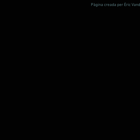
Pàgina creada per Èric Vande