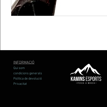
INFORMACIÓ
Qui som
condicions generals
Política de devolució
Privacitat