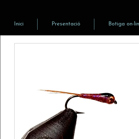
Inici
Presentació
Botiga on-li