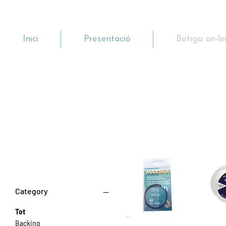
Inici
Presentació
Botiga on-li
BAIXOS - FIL
Filtra per
Category
Tot
Backing