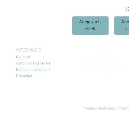
P
1
Afegeix a la
Afeg
cistella
ci
INFORMACIÓ
Qui som
condicions generals
Política de devolució
Privacitat
Pàgina creada per Èric Vande