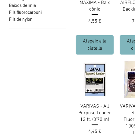
MAXIMA - Baix
AIRFLO 
Baixos de línia
cònic
Backi
Fils fluorocarboni
Fils de nylon
Preu
P
4,55 €
7
Afegeix a la
Afeg
cistella
ci
VARIVAS - All
VARIVA
Purpose Leader
S
12 ft. (3'70 m)
Fluo
100
Preu
4,45 €
T