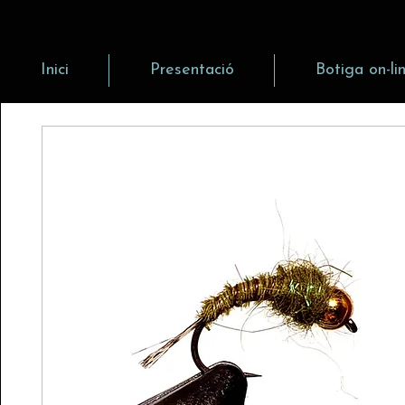
Inici
Presentació
Botiga on-li