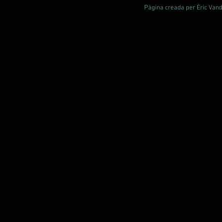
Pàgina creada per Èric Vande