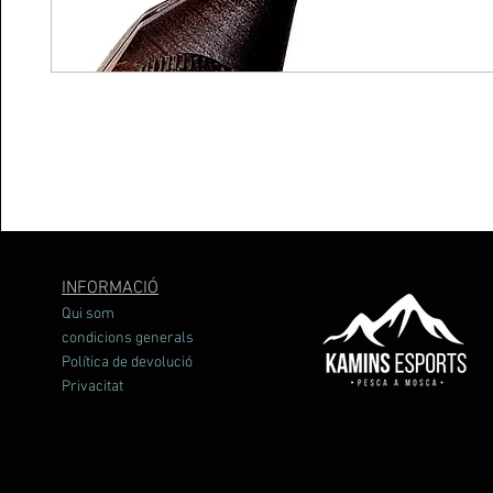
INFORMACIÓ
Qui som
condicions generals
Política de devolució
Privacitat