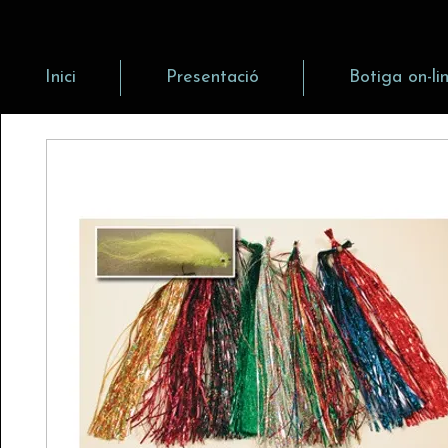
Inici
Presentació
Botiga on-li