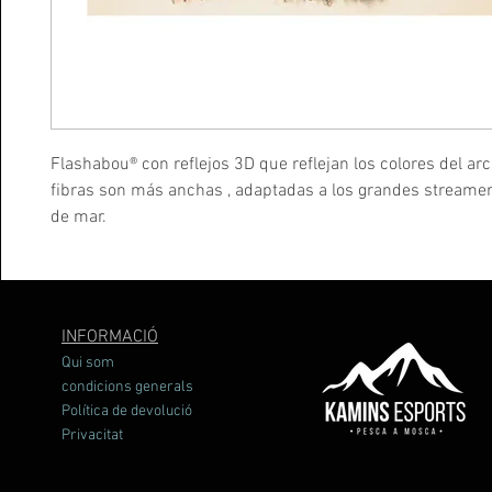
Flashabou® con reflejos 3D que reflejan los colores del arco
fibras son más anchas , adaptadas a los grandes streame
de mar.
INFORMACIÓ
Qui som
condicions generals
Política de devolució
Privacitat