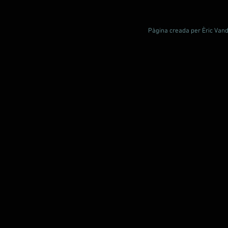
Pàgina creada per Èric Vande