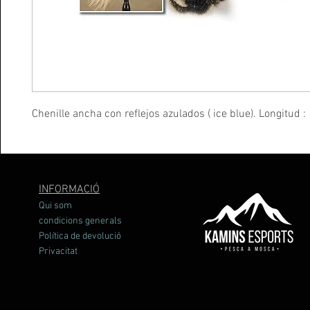
Chenille ancha con reflejos azulados ( ice blue). Longitud :
INFORMACIÓ
Qui som
condicions generals
Política de devolució
Privacitat