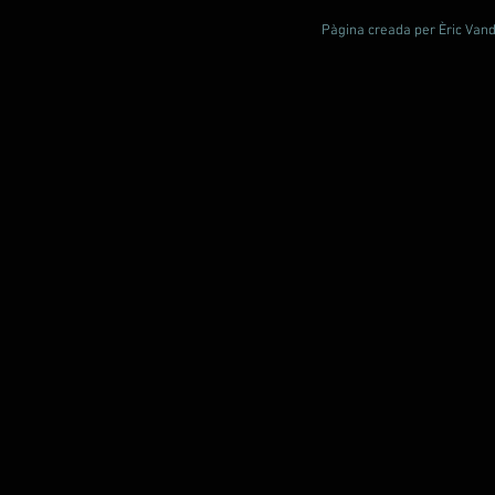
Pàgina creada per Èric Vande