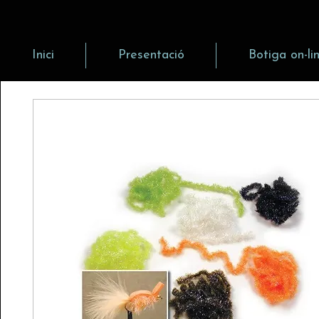
Inici
Presentació
Botiga on-li