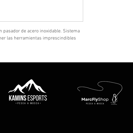
n pasador de acero inoxidable. Sistema
ner las herramientas imprescindibles