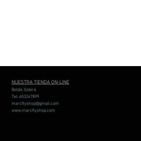
NUESTRA TIENDA ON-LINE
Boldís Sobirà
Tel: 653247899
marcflyshop@gmail.com
www.marcflyshop.com