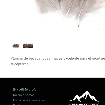
Plumas de becada todas triadas Excelente para el montaje
tricópteros.
INFORMACIÓN
Quienes somos
Condiciones generales