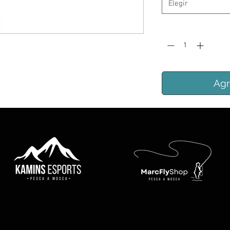
Elegir
Cantidad
*
Agr