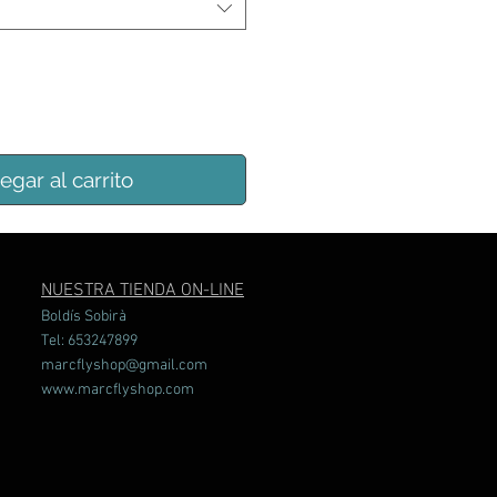
egar al carrito
NUESTRA TIENDA ON-LINE
Boldís Sobirà
Tel: 653247899
marcflyshop@gmail.com
www.marcflyshop.com