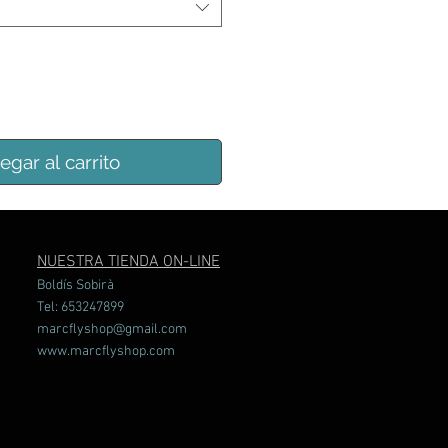
egar al carrito
NUESTRA TIENDA ON-LINE
Boldís Sobirà
Tel: 653247899
marcflyshop@gmail.com
www.marcflyshop.com