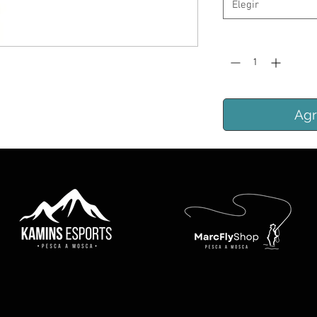
Elegir
Cantidad
*
Agr