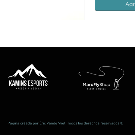
Agr
Página creada por Èric Vande Vliet. Todos los derechos reservados ©