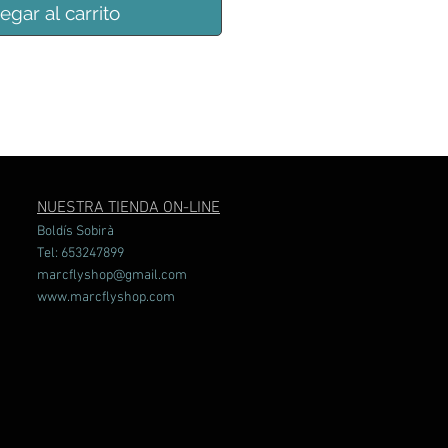
egar al carrito
NUESTRA TIENDA ON-LINE
Boldís Sobirà
Tel: 653247899
marcflyshop@gmail.com
www.marcflyshop.com