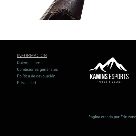
INFORMACIÓN
Quienes somos
Condiciones generales
Política de devolución
Privacidad
Página creada por Èric Vand