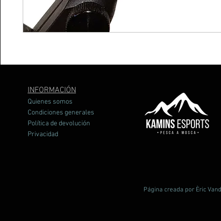
INFORMACIÓN
Quienes somos
Condiciones generales
Política de devolución
Privacidad
Página creada por Èric Vand