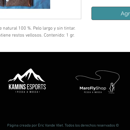
Agr
 natural 100 %. Pelo largo y sin tintar.
tiene restos vellosos. Contenido: 1 gr.
Página creada por Èric Vande Vliet. Todos los derechos reservados ©