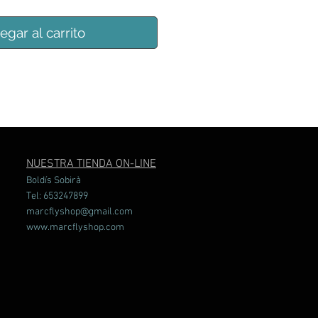
egar al carrito
NUESTRA TIENDA ON-LINE
Boldís Sobirà
Tel: 653247899
marcflyshop@gmail.com
www.marcflyshop.com