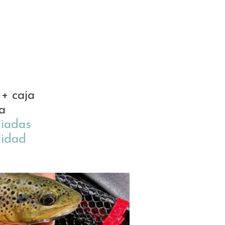
+ caja
a
iadas
lidad
€