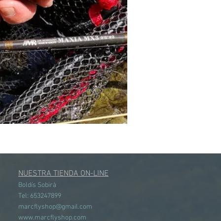
NUESTRA TIENDA ON-LINE
Boldís Sobirà
Tel: 653247899
marcflyshop@gmail.com
www.marcflyshop.com