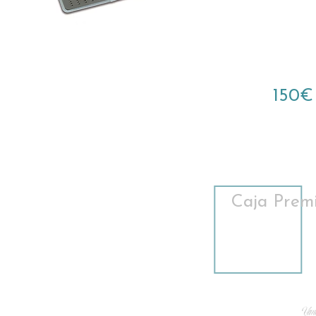
150€
Caja Prem
Vand