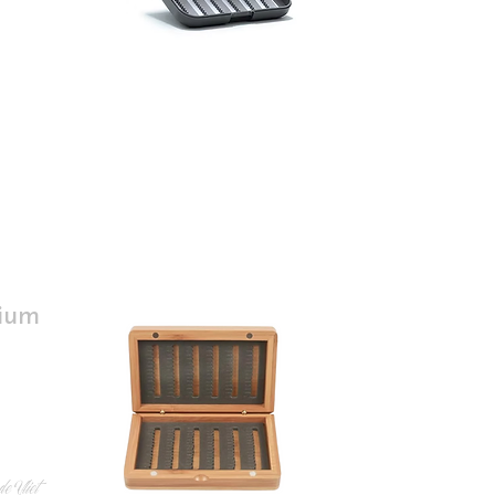
ium
e Vliet