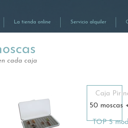
La tienda online
Servicio alquiler
moscas
en cada caja
Caja Pirin
50 moscas +
TOP 5 mod