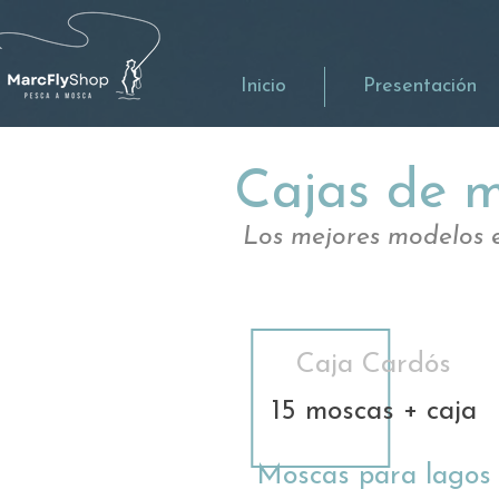
Inicio
Presentación
Cajas de 
Los mejores modelos 
Caja Cardós
15 moscas + caja
Moscas para lagos