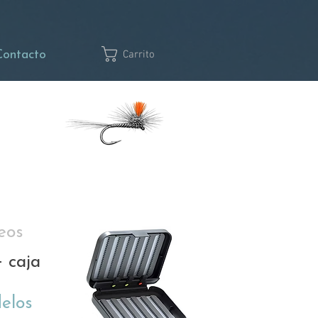
Contacto
Carrito
eos
 caja
elos